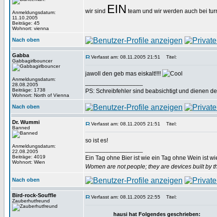
EIN
wir sind
team und wir werden auch bei tur
Anmeldungsdatum:
11.10.2005
Beiträge: 45
Wohnort: vienna
Nach oben
Gabba
Verfasst am: 08.11.2005 21:51
Titel:
Gabbagirlbouncer
jawoll den geb mas eiskalt!!!!
Anmeldungsdatum:
_________________
28.08.2005
Beiträge: 1738
PS: Schreibfehler sind beabsichtigt und dienen d
Wohnort: North of Vienna
Nach oben
Dr. Wummi
Verfasst am: 08.11.2005 21:51
Titel:
Banned
so ist es!
Anmeldungsdatum:
_________________
22.08.2005
Beiträge: 4019
Ein Tag ohne Bier ist wie ein Tag ohne Wein ist w
Wohnort: Wien
Women are not people; they are devices built by th
Nach oben
Bird-rock-Souffle
Verfasst am: 08.11.2005 22:55
Titel:
Zauberhutfreund
hausi hat Folgendes geschrieben: