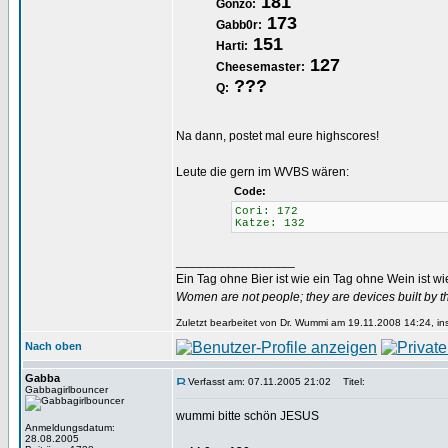
181
Gonzo:
173
Gabb0r:
151
Harti:
127
Cheesemaster:
???
Q:
Na dann, postet mal eure highscores!
Leute die gern im WVBS wären:
Code:
Cori: 172
Katze: 132
_________________
Ein Tag ohne Bier ist wie ein Tag ohne Wein ist w
Women are not people; they are devices built by th
Zuletzt bearbeitet von Dr. Wummi am 19.11.2008 14:24, in
Nach oben
Gabba
Verfasst am: 07.11.2005 21:02
Titel:
Gabbagirlbouncer
wummi bitte schön JESUS
Anmeldungsdatum:
28.08.2005