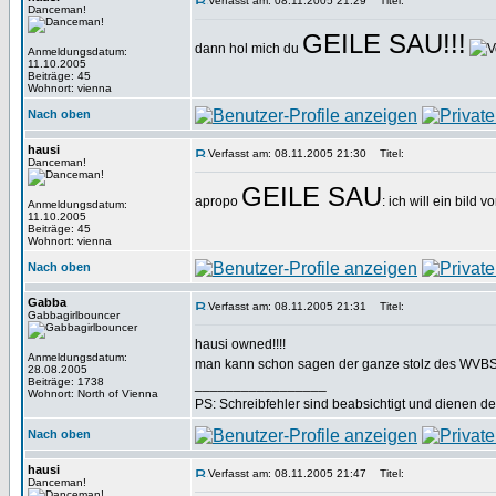
Verfasst am: 08.11.2005 21:29
Titel:
Danceman!
GEILE SAU!!!
dann hol mich du
Anmeldungsdatum:
11.10.2005
Beiträge: 45
Wohnort: vienna
Nach oben
hausi
Verfasst am: 08.11.2005 21:30
Titel:
Danceman!
GEILE SAU
apropo
: ich will ein bild
Anmeldungsdatum:
11.10.2005
Beiträge: 45
Wohnort: vienna
Nach oben
Gabba
Verfasst am: 08.11.2005 21:31
Titel:
Gabbagirlbouncer
hausi owned!!!!
Anmeldungsdatum:
man kann schon sagen der ganze stolz des WVBS
28.08.2005
Beiträge: 1738
_________________
Wohnort: North of Vienna
PS: Schreibfehler sind beabsichtigt und dienen d
Nach oben
hausi
Verfasst am: 08.11.2005 21:47
Titel:
Danceman!