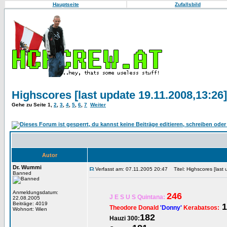
Hauptseite
Zufallsbild
Highscores [last update 19.11.2008,13:26]
Gehe zu Seite
1
,
2
,
3
,
4
,
5
,
6
,
7
Weiter
Autor
Dr. Wummi
Verfasst am: 07.11.2005 20:47
Titel: Highscores [last
Banned
Anmeldungsdatum:
246
J E S U S Quintana:
22.08.2005
Beiträge: 4019
1
Theodore Donald
'Donny'
Kerabatsos:
Wohnort: Wien
182
Hauzi 300: