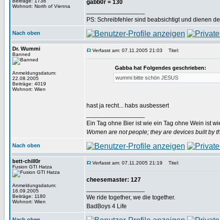
Beiträge: 1738
gabb0r = 130
Wohnort: North of Vienna
_________________
PS: Schreibfehler sind beabsichtigt und dienen d
Nach oben
Dr. Wummi
Verfasst am: 07.11.2005 21:03
Titel:
Banned
Gabba hat Folgendes geschrieben:
Anmeldungsdatum:
wummi bitte schön JESUS
22.08.2005
Beiträge: 4019
Wohnort: Wien
hast ja recht... habs ausbessert
_________________
Ein Tag ohne Bier ist wie ein Tag ohne Wein ist w
Women are not people; they are devices built by th
Nach oben
bett-chill0r
Verfasst am: 07.11.2005 21:19
Titel:
Fusion GTI Hatza
cheesemaster: 127
Anmeldungsdatum:
_________________
16.09.2005
Beiträge: 1180
We ride together, we die together.
Wohnort: Wien
BadBoys 4 Life
Nach oben