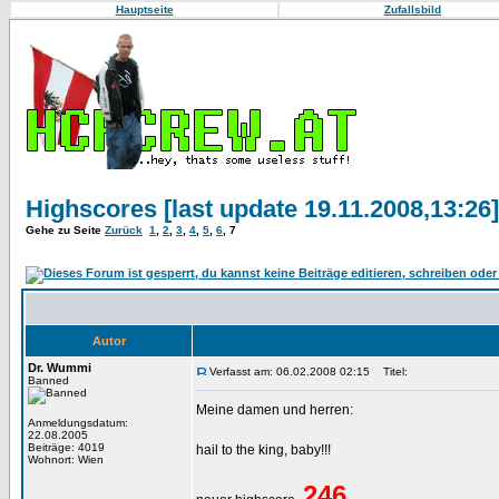
Hauptseite
Zufallsbild
Highscores [last update 19.11.2008,13:26]
Gehe zu Seite
Zurück
1
,
2
,
3
,
4
,
5
,
6
,
7
Autor
Dr. Wummi
Verfasst am: 06.02.2008 02:15
Titel:
Banned
Meine damen und herren:
Anmeldungsdatum:
22.08.2005
Beiträge: 4019
hail to the king, baby!!!
Wohnort: Wien
246