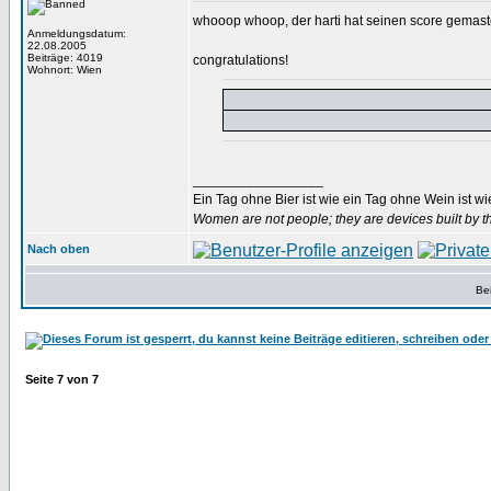
whooop whoop, der harti hat seinen score gemast
Anmeldungsdatum:
22.08.2005
Beiträge: 4019
congratulations!
Wohnort: Wien
_________________
Ein Tag ohne Bier ist wie ein Tag ohne Wein ist w
Women are not people; they are devices built by th
Nach oben
Bei
Seite
7
von
7