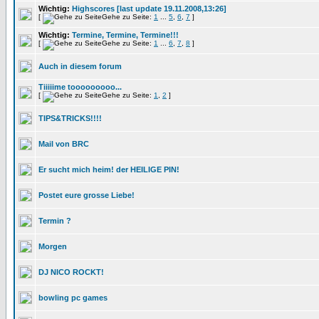
Wichtig:
Highscores [last update 19.11.2008,13:26]
[
Gehe zu Seite:
1
...
5
,
6
,
7
]
Wichtig:
Termine, Termine, Termine!!!
[
Gehe zu Seite:
1
...
6
,
7
,
8
]
Auch in diesem forum
Tiiiiime tooooooooo...
[
Gehe zu Seite:
1
,
2
]
TIPS&TRICKS!!!!
Mail von BRC
Er sucht mich heim! der HEILIGE PIN!
Postet eure grosse Liebe!
Termin ?
Morgen
DJ NICO ROCKT!
bowling pc games