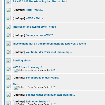
SA - 03.12.05 Nacktbowling incl Nachtschicht
[Umfrage]
Harti = WVBS?
[Umfrage]
WVBS - Shirts
Interessanter Bowling Style - Video
[Umfrage]
Sammy in das WVBS?
anscheinend hat da gonzo noch nicht big lebowski gesehn
[Umfrage]
Wer findet der Reisi wird übermütig....
Bowling shirts!
WVBS braucht ein logo!
[
Gehe zu Seite:
1
,
2
]
[Umfrage]
Schölloböllo in das WVBS?
Shop
[
Gehe zu Seite:
1
,
2
]
[Umfrage]
Soll der Hausi beim nächsten Training...
[Umfrage]
Spin oder Straight?
[
Gehe zu Seite:
1
,
2
]