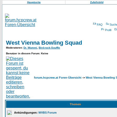
Hauptseite
Zufallsbild
FAQ
Such
Profil
West Vienna Bowling Squad
Moderatoren
:
Dr. Wummi
,
Bird-rock-Souffle
Benutzer in diesem Forum: Keine
forum.hcpcrew.at Foren-Übersicht
->
West Vienna Bowling 
Themen
Ankündigungen:
WVBS Forum