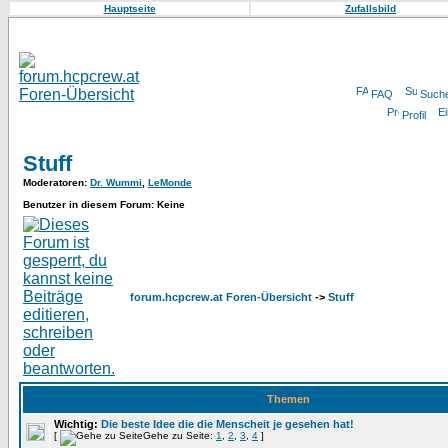
Hauptseite
Zufallsbild
FAQ
Such
Profil
Stuff
Moderatoren
:
Dr. Wummi
,
LeMonde
Benutzer in diesem Forum: Keine
forum.hcpcrew.at Foren-Übersicht
->
Stuff
Themen
Wichtig:
Die beste Idee die die Menscheit je gesehen hat!
[
Gehe zu Seite:
1
,
2
,
3
,
4
]