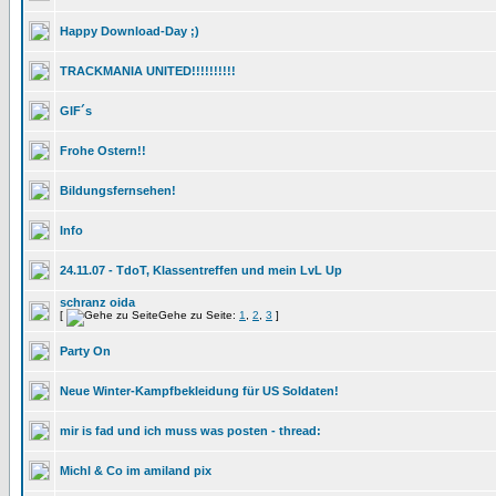
Happy Download-Day ;)
TRACKMANIA UNITED!!!!!!!!!!
GIF´s
Frohe Ostern!!
Bildungsfernsehen!
Info
24.11.07 - TdoT, Klassentreffen und mein LvL Up
schranz oida
[
Gehe zu Seite:
1
,
2
,
3
]
Party On
Neue Winter-Kampfbekleidung für US Soldaten!
mir is fad und ich muss was posten - thread:
Michl & Co im amiland pix