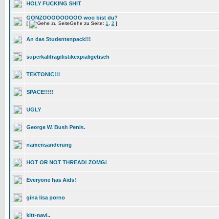
HOLY FUCKING SHIT
GONZOOOOOOOOO woo bist du?
[
Gehe zu Seite:
1
,
2
]
An das Studentenpack!!!
superkalifragilistikexpialigetisch
TEKTONIC!!!
SPACE!!!!!
UGLY
George W. Bush Penis.
namensänderung
HOT OR NOT THREAD! ZOMG!
Everyone has Aids!
gina lisa porno
kitt-navi..