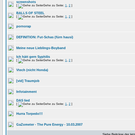
screenshots
[
Gehe zu Seite:
1
,
2
]
BALLS OF STEEL
[
Gehe zu Seite:
1
,
2
]
pornorap
DEFINITION: Fut-Schas (fürn hausi)
Meine neue Lieblings-Boyband
Ich hätt gern Syphilis
[
Gehe zu Seite:
1
,
2
]
Vtech (nicht Honda)
[vid] Traumjob
Infotainment
DAS lied
[
Gehe zu Seite:
1
,
2
]
Hurra Torpedo!!!
GaZometer - The Pure Energy - 10.03.2007
Siehe Beiträge der let