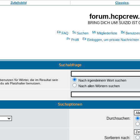
Zufallsbild
Classics
forum.hcpcrew.
BRING DICH UM! SUIZID IST 
FAQ
Suchen
Mitgliederliste
Benutzer
Profil
Einloggen, um private Nachrichten
Suchabfrage
enutzen für Wörter, die im Resultat sein
Nach irgendeinem Wort suchen
du als Platzhalter benutzen.
Nach allen Wörtern suchen
Suchoptionen
Durchsuchen:
Sortieren nach: