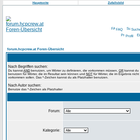
Hauptseite
Zufallsbild
FAQ
Such
Profil
forum.hcpcrew.at Foren-Übersicht
Nach Begriffen suchen:
Du kannst
AND
benutzen, um Wörter zu definieren, die vorkommen müssen,
OR
kannst du
benutzen für Wörter, die im Resultat sein können und
NOT
für Wörter, die im Ergebnis nicht
vorkommen sollen. Das *-Zeichen kannst du als Platzhalter benutzen.
Nach Autor suchen:
Benutze das *-Zeichen als Platzhalter
Forum:
Kategorie: