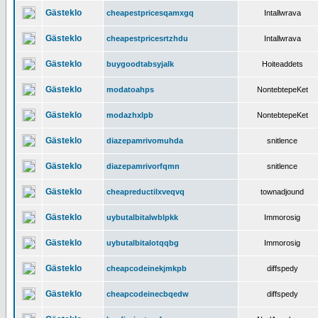
Gästeklo
cheapestpricesqamxgq
Intallwrava
Gästeklo
cheapestpricesrtzhdu
Intallwrava
Gästeklo
buygoodtabsyjalk
Hoiteaddets
Gästeklo
modatoahps
NontebtepeKet
Gästeklo
modazhxlpb
NontebtepeKet
Gästeklo
diazepamrivomuhda
snitlence
Gästeklo
diazepamrivorfqmn
snitlence
Gästeklo
cheapreductilxveqvq
townadjound
Gästeklo
uybutalbitalwblpkk
Immorosig
Gästeklo
uybutalbitalotqqbg
Immorosig
Gästeklo
cheapcodeinekjmkpb
diffspedy
Gästeklo
cheapcodeinecbqedw
diffspedy