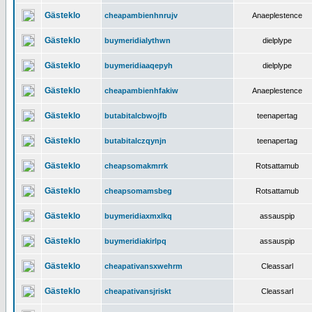
Gästeklo
cheapambienhnrujv
Anaeplestence
Gästeklo
buymeridialythwn
dielplype
Gästeklo
buymeridiaaqepyh
dielplype
Gästeklo
cheapambienhfakiw
Anaeplestence
Gästeklo
butabitalcbwojfb
teenapertag
Gästeklo
butabitalczqynjn
teenapertag
Gästeklo
cheapsomakmrrk
Rotsattamub
Gästeklo
cheapsomamsbeg
Rotsattamub
Gästeklo
buymeridiaxmxlkq
assauspip
Gästeklo
buymeridiakirlpq
assauspip
Gästeklo
cheapativansxwehrm
Cleassarl
Gästeklo
cheapativansjriskt
Cleassarl