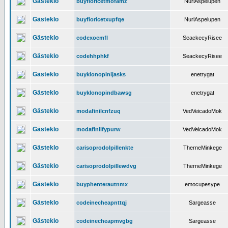
Gästeklo
buyfioricetmofamz
NurlAspelupen
Gästeklo
buyfioricetxupfqe
NurlAspelupen
Gästeklo
codexocmfl
SeackecyRisee
Gästeklo
codehhphkf
SeackecyRisee
Gästeklo
buyklonopinijasks
enetrygat
Gästeklo
buyklonopindbawsg
enetrygat
Gästeklo
modafinilcnfzuq
VedVeicadoMok
Gästeklo
modafinilfypurw
VedVeicadoMok
Gästeklo
carisoprodolpillenkte
TherneMinkege
Gästeklo
carisoprodolpillewdvg
TherneMinkege
Gästeklo
buyphenterautnmx
emocupesype
Gästeklo
codeinecheapnttqj
Sargeasse
Gästeklo
codeinecheapmvgbg
Sargeasse