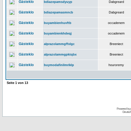
Gästeklo
bdiazepamsdyuyp
Dabgreard
Gästeklo
bdiazepamasmncb
Dabgreard
Gästeklo
buyambienhuvftb
occadenem
Gästeklo
buyambienkhdeqj
occadenem
Gästeklo
alprazolammgffxlgc
Breeniect
Gästeklo
alprazolammgpktqbx
Breeniect
Gästeklo
buymodafinilmriklp
houroremy
Seite
1
von
13
Powered by
Deutsc