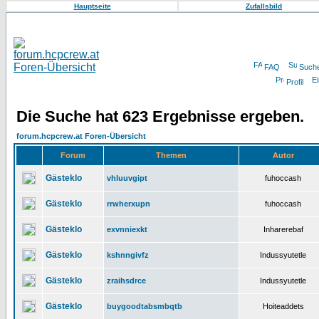
Hauptseite
Zufallsbild
FAQ
Such
Profil
Die Suche hat 623 Ergebnisse ergeben.
forum.hcpcrew.at Foren-Übersicht
Forum
Themen
Autor
Gästeklo
vhluuvgipt
fuhoccash
Gästeklo
rrwherxupn
fuhoccash
Gästeklo
exvnniexkt
Inharerebaf
Gästeklo
kshnngivfz
Indussyutetle
Gästeklo
zraihsdrce
Indussyutetle
Gästeklo
buygoodtabsmbqtb
Hoiteaddets