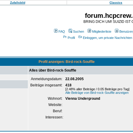
Zufallsbild
Classics
forum.hcpcrew.
BRING DICH UM! SUIZID IST 
FAQ
Suchen
Mitgliederliste
Benutzer
Profil
Einloggen, um private Nachrichten
Profil anzeigen: Bird-rock-Souffle
Alles über Bird-rock-Souffle
Anmeldungsdatum:
22.08.2005
Beiträge insgesamt:
418
[2.48% aller Beiträge / 0.05 Beiträge pro Tag]
Alle Beiträge von Bird-rock-Souffle anzeigen
Wohnort:
Vienna Underground
Website:
Beruf:
Interessen: