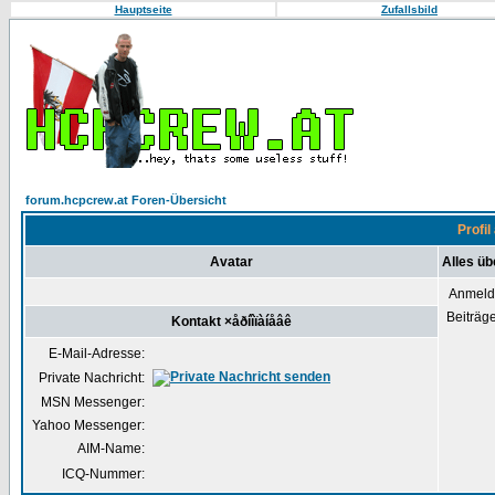
Hauptseite
Zufallsbild
forum.hcpcrew.at Foren-Übersicht
Profil
Avatar
Alles üb
Anmeld
Beiträg
Kontakt ×åðíîïàíåâê
E-Mail-Adresse:
Private Nachricht:
MSN Messenger:
Yahoo Messenger:
AIM-Name:
ICQ-Nummer: