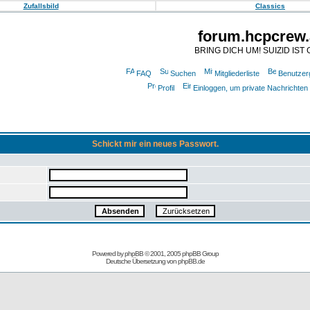
Zufallsbild
Classics
forum.hcpcrew.
BRING DICH UM! SUIZID IST 
FAQ
Suchen
Mitgliederliste
Benutzer
Profil
Einloggen, um private Nachrichten
Schickt mir ein neues Passwort.
Powered by
phpBB
© 2001, 2005 phpBB Group
Deutsche Übersetzung von
phpBB.de