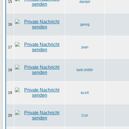
15
danijel
16
georg
17
jean
18
bett-chill0r
19
aLeX
20
Cori