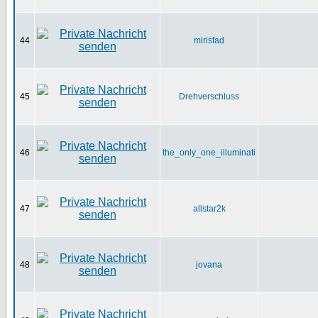
44
mirisfad
45
Drehverschluss
46
the_only_one_illuminati
47
allstar2k
48
jovana