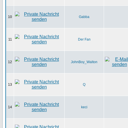
10
Gabba
11
Der Fan
12
JohnBoy_Walton
13
Q
14
keci