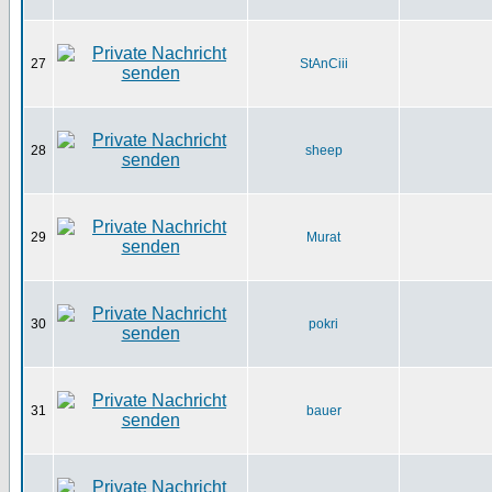
27
StAnCiii
28
sheep
29
Murat
30
pokri
31
bauer