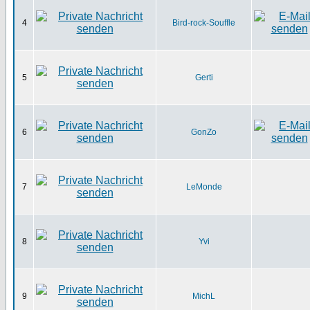
4
Bird-rock-Souffle
5
Gerti
6
GonZo
7
LeMonde
8
Yvi
9
MichL