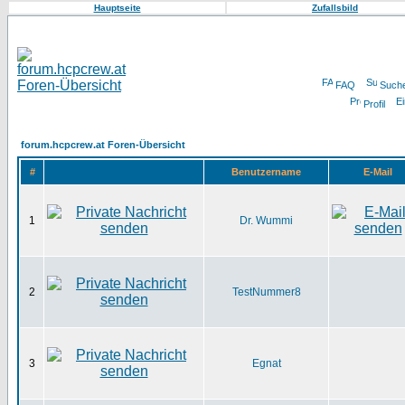
Hauptseite
Zufallsbild
FAQ
Such
Profil
forum.hcpcrew.at Foren-Übersicht
#
Benutzername
E-Mail
1
Dr. Wummi
2
TestNummer8
3
Egnat