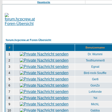
Hauptseite
forum.hcpcrew.at Foren-Übersicht
#
Benutzername
1
Dr. Wummi
2
TestNummer8
3
Egnat
4
Bird-rock-Souffle
5
Gerti
6
GonZo
7
LeMonde
8
Yvi
9
MichL
10
Gabba