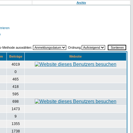
Archiv
trieren
n
gs-Methode auswählen:
Ordnung
um
Beiträge
Website
4019
0
465
418
595
698
1473
9
1355
1738