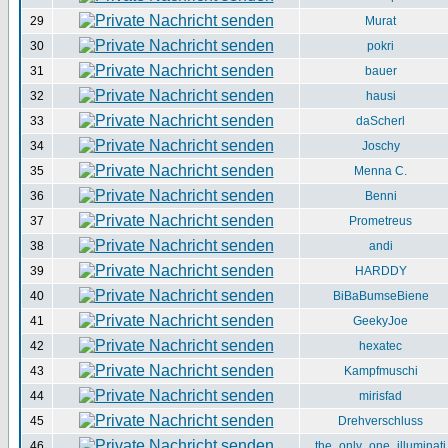
29
Murat
30
pokri
31
bauer
32
hausi
33
daScherl
34
Joschy
35
Menna C.
36
Benni
37
Prometreus
38
andi
39
HARDDY
40
BiBaBumseBiene
41
GeekyJoe
42
hexatec
43
Kampfmuschi
44
mirisfad
45
Drehverschluss
46
the_only_one_illuminati