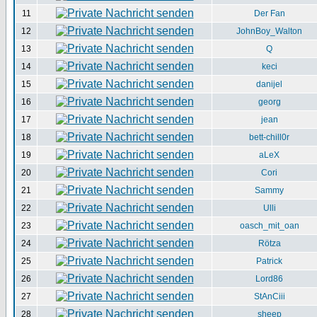
11
Der Fan
12
JohnBoy_Walton
13
Q
14
keci
15
danijel
16
georg
17
jean
18
bett-chill0r
19
aLeX
20
Cori
21
Sammy
22
Ulli
23
oasch_mit_oan
24
Rötza
25
Patrick
26
Lord86
27
StAnCiii
28
sheep