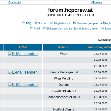
Zufallsbild
Classics
forum.hcpcrew.at
BRING DICH UM! SUIZID IST GUT!
FAQ
Suchen
Mitgliederliste
Benutzergruppen
Regis
Profil
Einloggen, um private Nachrichten zu lesen
Logi
Sortierun
E-Mail
Wohnort
Anmeldungsdat
Wien
22.08.2005
22.08.2005
22.08.2005
Vienna Underground
22.08.2005
Wien Meidling
23.08.2005
Daham
23.08.2005
AGGRO BLUMAU
23.08.2005
Bananenschachtel im 23.
23.08.2005
27.08.2005
North of Vienna
28.08.2005