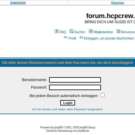
Zufallsbild
Classics
forum.hcpcrew.
BRING DICH UM! SUIZID IST 
FAQ
Suchen
Mitgliederliste
Benutzer
Profil
Einloggen, um private Nachrichten
Gib bitte deinen Benutzernamen und dein Passwort ein, um dich einzuloggen!
Benutzername:
Passwort:
Bei jedem Besuch automatisch einloggen:
Ich bin dumm und habe mein Passwort vergessen!
Powered by
phpBB
© 2001, 2005 phpBB Group
Deutsche Übersetzung von
phpBB.de