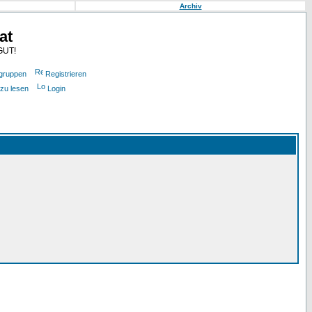
Archiv
at
GUT!
gruppen
Registrieren
 zu lesen
Login