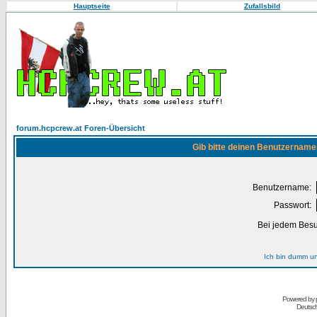
Hauptseite
Zufallsbild
forum.hcpcrew.at Foren-Übersicht
Gib bitte deinen Benutzername
Benutzername:
Passwort:
Bei jedem Besu
Ich bin dumm u
Powered by
Deutsc