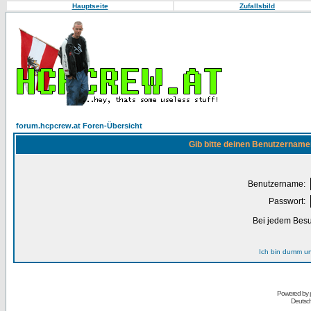
Hauptseite
Zufallsbild
forum.hcpcrew.at Foren-Übersicht
Gib bitte deinen Benutzername
Benutzername:
Passwort:
Bei jedem Besu
Ich bin dumm u
Powered by
Deutsc