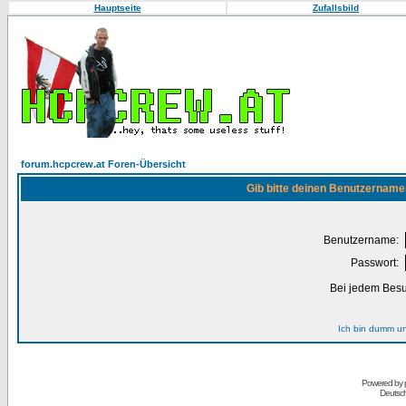
Hauptseite
Zufallsbild
forum.hcpcrew.at Foren-Übersicht
Gib bitte deinen Benutzername
Benutzername:
Passwort:
Bei jedem Besu
Ich bin dumm u
Powered by
Deutsc